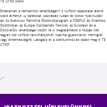
TE UTAD stand
Érdekelnek a nemzetközi lehetőségek? A külföldi tapasztalat életre
szóló élményt, új barátokat, piacképes tudást és biztos nyelvtudást
ad. Az Erasmus+, Pannónia Ösztöndíjprogram, a CEEPUS, az Államközi
Ösztöndíjak, az Európai Szolidaritási Testület, az Eurodesk és a
DiscoverEU lehetőségei között te is megtalálhatod a hozzád illőt,
legyen szó külföldi tanulmányokról, szakmai gyakorlatról, tréningről
vagy önkéntességről. Látogass el a standunkhoz és találd meg A TE
UTAD!