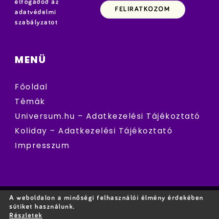
elfogadod az
adatvédelmi
szabályzatot
MENÜ
Főoldal
Témák
Universum.hu – Adatkezelési Tájékoztató
Koliday – Adatkezelési Tájékoztató
Impresszum
A weboldalon a minőségi felhasználói élmény érdekében
sütiket használunk.
Részletek