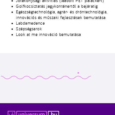
Jótékonysági aktvitiás (leadott PET palackért)
Golfkocsiztatás jegykonténertől a bejáratig
Egészségtechnológia, agrár- és dróntechnológia,
innovációs és műszaki fejlesztések bemutatása
Labdamedence
Szépségsarok
Look at me innováció bemutatása