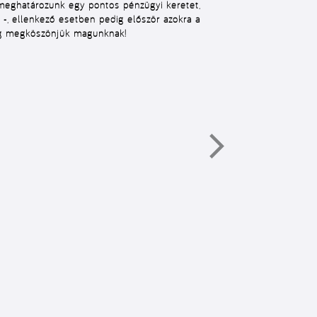
a meghatározunk egy
pontos
pénzügyi
keretet
,
 -, ellenkező esetben pedig először azokra a
ég megköszönjük magunknak!