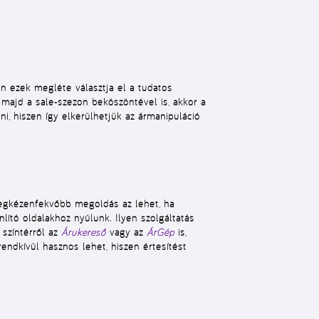
an ezek megléte választja el a
tudatos
 majd a sale-szezon beköszöntével is, akkor a
ni, hiszen így elkerülhetjük az ármanipuláció
A legkézenfekvőbb megoldás az lehet, ha
lító
oldalakhoz nyúlunk. Ilyen szolgáltatás
 színtérről az
Árukereső
vagy az
ÁrGép
is,
rendkívül hasznos lehet, hiszen értesítést