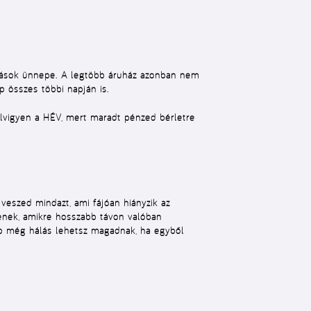
azások ünnepe. A legtöbb áruház azonban nem
p összes többi napján is.
lvigyen a HÉV, mert maradt pénzed bérletre
a veszed mindazt, ami fájóan hiányzik az
jenek, amikre
hosszabb távon
valóban
őbb még hálás lehetsz magadnak, ha egyből