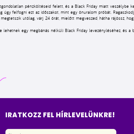
tgondolatlan pénzköltéseid felett, és a Black Friday miatt veszélybe k
g úgy felfogni ezt az időszakot, mint egy önuralom próbát. Ragaszkodj
i megtetszik utólag,
várj 24 órát
, mielőtt megveszed, hátha rájössz, hog
e lehetnek egy megbánás nélküli Black Friday levezényléséhez, és a 
IRATKOZZ FEL HÍRLEVELÜNKRE!