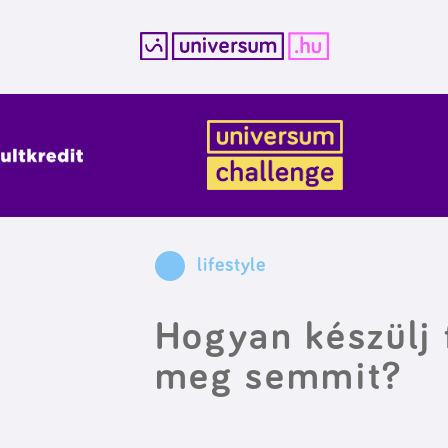
Kilépés
a
tartalomba
lifestyle
Hogyan készülj 
meg semmit?