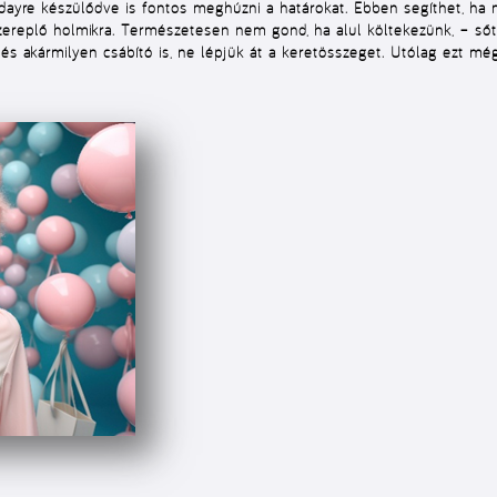
ridayre készülődve is fontos meghúzni a határokat. Ebben segíthet, h
zereplő holmikra. Természetesen nem gond, ha alul költekezünk, – sőt
 és akármilyen csábító is,
ne lépjük át
a keretösszeget. Utólag ezt m