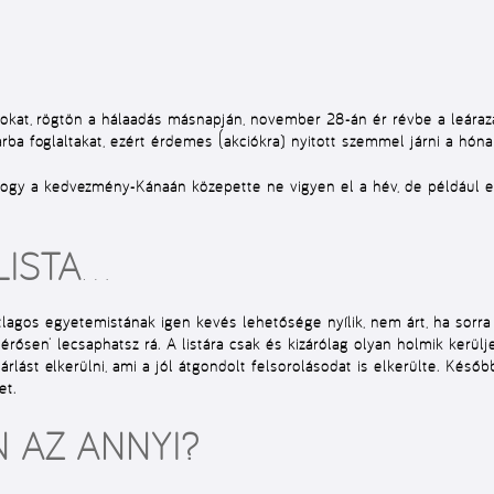
sokat, rögtön a hálaadás másnapján, november 28-án ér révbe a leár
ba foglaltakat, ezért érdemes (akciókra) nyitott szemmel járni a hóna
hogy a kedvezmény-Kánaán közepette ne vigyen el a hév, de például e
LISTA
…
az átlagos egyetemistának igen kevés lehetősége nyílik, nem árt, ha sorr
érősen’ lecsaphatsz rá. A
listára
csak és kizárólag olyan holmik kerül
lást elkerülni, ami a jól átgondolt felsorolásodat is elkerülte. Kés
et.
 AZ ANNYI?