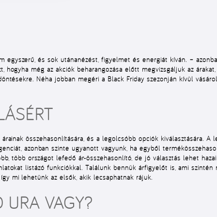
 egyszerű, és sok utánanézést, figyelmet és energiát kíván. – azonb
zt, hogyha még az akciók beharangozása előtt megvizsgáljuk az árakat,
 döntésekre. Néha jobban megéri a Black Friday szezonján kívül vásárol
LÁSÉRT
k árainak összehasonlítására, és a legolcsóbb opciók kiválasztására. 
genciát
, azonban szinte ugyanott vagyunk, ha egyből
termékösszehason
óbb, több országot lefedő ár-összehasonlító, de jó választás lehet hazai
nlatokat listázó funkciókkal. Találunk bennük
árfigyelőt
is, ami szintén 
gy mi lehetünk az elsők, akik lecsaphatnak rájuk.
 URA VAGY?