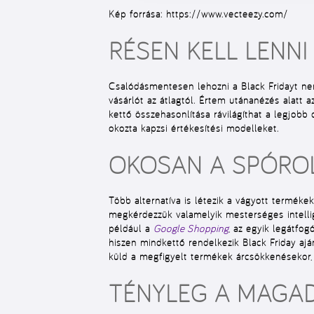
Kép forrása: https://www.vecteezy.com/
RÉSEN KELL LENNI
Csalódásmentesen lehozni a Black Fridayt nem
vásárlót
az átlagtól. Értem utánanézés alatt a
kettő összehasonlítása rávilágíthat a legjobb
okozta kapzsi értékesítési modelleket.
OKOSAN A SPÓRO
Több alternatíva is létezik a vágyott terméke
megkérdezzük valamelyik
mesterséges intelli
például a
Google Shopping
, az egyik legátfog
hiszen mindkettő rendelkezik Black Friday ajá
küld a megfigyelt termékek árcsökkenésekor, í
TÉNYLEG A MAGAD