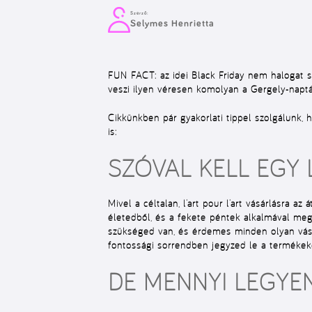
Szerző:
Selymes Henrietta
FUN FACT: az idei Black Friday nem halogat 
veszi ilyen véresen komolyan a Gergely-naptár
Cikkünkben pár
gyakorlati tippel
szolgálunk, 
is:
SZÓVAL KELL EGY 
Mivel a céltalan, l’art pour l’art vásárlásra 
életedből, és a fekete péntek alkalmával meg
szükséged van, és érdemes minden olyan vásár
fontossági sorrendben
jegyzed le a termékek
DE MENNYI LEGYEN