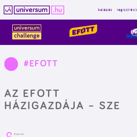
belépés
regisztráci
Kilépés
a
tartalomba
#EFOTT
AZ EFOTT
HÁZIGAZDÁJA – SZE
Szerző: