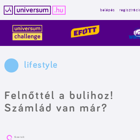
belépés
regisztráci
Kilépés
a
tartalomba
lifestyle
Felnőttél a bulihoz!
Számlád van már?
Szerző: