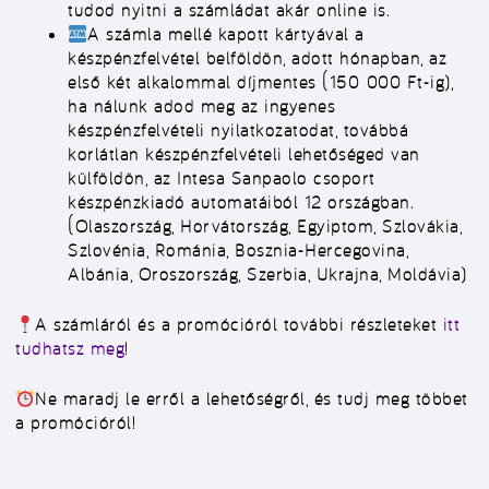
tudod nyitni a számládat akár online is.
A számla mellé kapott kártyával a
készpénzfelvétel belföldön, adott hónapban, az
első két alkalommal díjmentes (150 000 Ft-ig),
ha nálunk adod meg az ingyenes
készpénzfelvételi nyilatkozatodat, továbbá
korlátlan készpénzfelvételi lehetőséged van
külföldön, az Intesa Sanpaolo csoport
készpénzkiadó automatáiból 12 országban.
(Olaszország, Horvátország, Egyiptom, Szlovákia,
Szlovénia, Románia, Bosznia-Hercegovina,
Albánia, Oroszország, Szerbia, Ukrajna, Moldávia)
A számláról és a promócióról további részleteket
itt
tudhatsz meg
!
Ne maradj le erről a lehetőségről, és tudj meg többet
a promócióról!