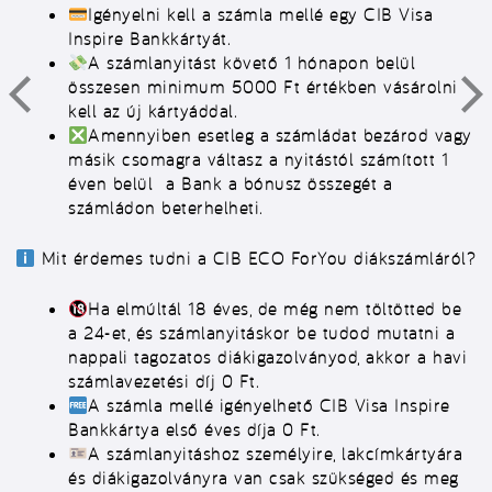
Igényelni kell a számla mellé egy CIB Visa
Inspire Bankkártyát.
A számlanyitást követő 1 hónapon belül
összesen minimum 5000 Ft értékben vásárolni
kell az új kártyáddal.
Amennyiben esetleg a számládat bezárod vagy
másik csomagra váltasz a nyitástól számított 1
éven belül a Bank a bónusz összegét a
számládon beterhelheti.
Mit érdemes tudni a CIB ECO ForYou diákszámláról?
Ha elmúltál 18 éves, de még nem töltötted be
a 24-et, és számlanyitáskor be tudod mutatni a
nappali tagozatos diákigazolványod, akkor a havi
számlavezetési díj 0 Ft.
A számla mellé igényelhető CIB Visa Inspire
Bankkártya első éves díja 0 Ft.
A számlanyitáshoz személyire, lakcímkártyára
és diákigazolványra van csak szükséged és meg