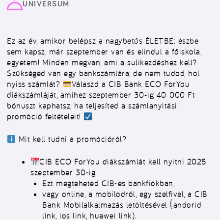
UNIVERSUM
Ez az év, amikor belépsz a nagybetűs ÉLETBE: észbe
sem kapsz, már szeptember van és elindul a főiskola,
egyetem! Minden megvan, ami a sulikezdéshez kell?
Szükséged van egy bankszámlára, de nem tudod, hol
nyiss számlát?
Válaszd a CIB Bank ECO ForYou
diákszámláját, amihez szeptember 30-ig 40 000 Ft
bónuszt kaphatsz, ha teljesíted a számlanyitási
promóció feltételeit!
Mit kell tudni a promócióról?
CIB ECO ForYou diákszámlát kell nyitni 2025.
szeptember 30-ig.
Ezt megteheted CIB-es bankfiókban,
vagy online, a mobilodról, egy szelfivel, a CIB
Bank Mobilalkalmazás letöltésével (andorid
link, ios link, huawei link).