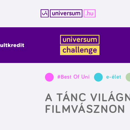
Kilépés
a
tartalomba
#Best Of Uni
e-élet
A TÁNC VILÁGN
FILMVÁSZNON