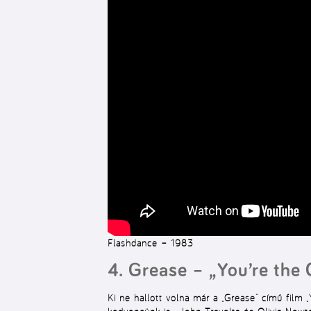
Flashdance – 1983
4. Grease – „You’re the
Ki ne hallott volna már a „Grease” című film 