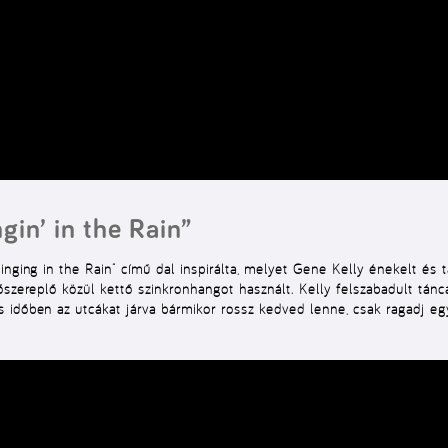
gin’ in the Rain”
nging in the Rain” című dal inspirálta, melyet Gene Kelly énekelt és t
őszereplő közül kettő szinkronhangot használt. Kelly felszabadult tánc
s időben az utcákat járva bármikor rossz kedved lenne, csak ragadj 