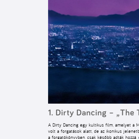
1. Dirty Dancing – „The 
A Dirty Dancing egy kultikus film, amelyet a 
volt a forgatások alatt, de az ikonikus jelen
a forgatókönyvben, csak később adták hozzá, é