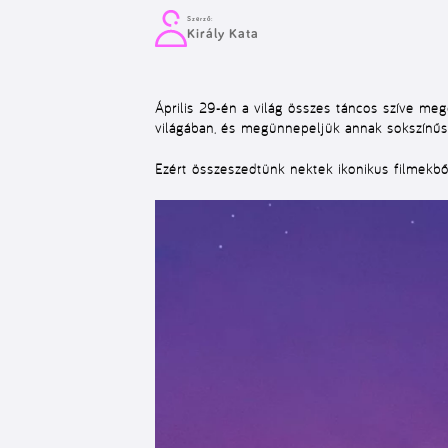
Szerző:
Király Kata
Április 29-én a világ összes táncos szíve me
világában, és megünnepeljük annak sokszínűs
Ezért összeszedtünk nektek ikonikus filmekbő