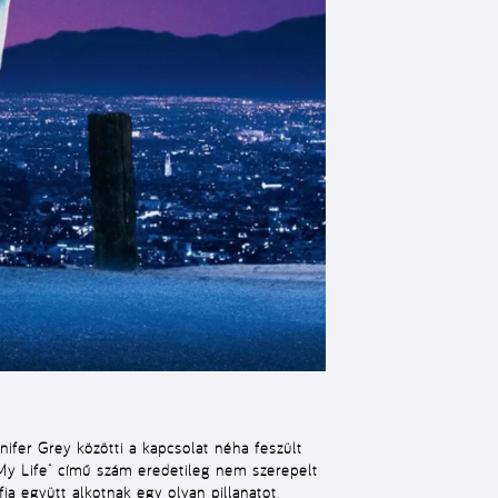
nifer Grey közötti a kapcsolat néha feszült
f My Life” című szám eredetileg nem szerepelt
ia együtt alkotnak egy olyan pillanatot,