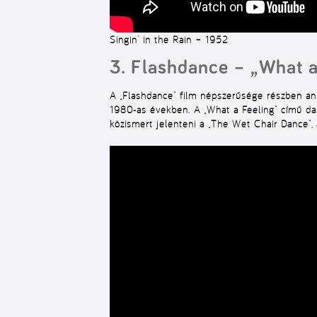
Singin’ in the Rain – 1952
3. Flashdance – „What a
A „Flashdance” film népszerűsége részben anna
1980-as években. A „What a Feeling” című dal
közismert jelenteni a „The Wet Chair Dance”, 