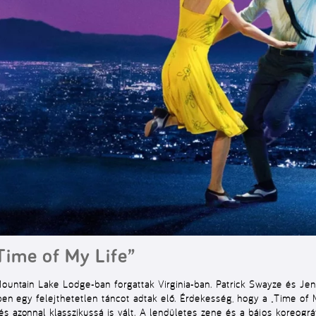
Time of My Life”
Mountain Lake Lodge-ban forgattak Virginia-ban. Patrick Swayze és Jen
etben egy felejthetetlen táncot adtak elő. Érdekesség, hogy a „Time o
s azonnal klasszikussá is vált. A lendületes zene és a bájos koreográf