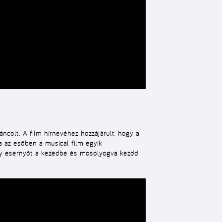
áncolt. A film hírnevéhez hozzájárult, hogy a
a az esőben a musical film egyik
egy esernyőt a kezedbe és mosolyogva kezdd