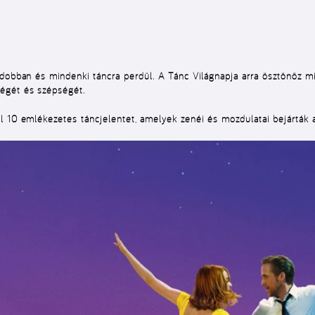
gdobban és mindenki táncra perdül. A Tánc Világnapja arra ösztönöz mi
égét és szépségét.
l 10 emlékezetes táncjelentet, amelyek zenéi és mozdulatai bejárták a