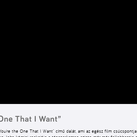
 One That I Want”
„You’re the One That I Want” című dalát, ami az egész film csúcspontj