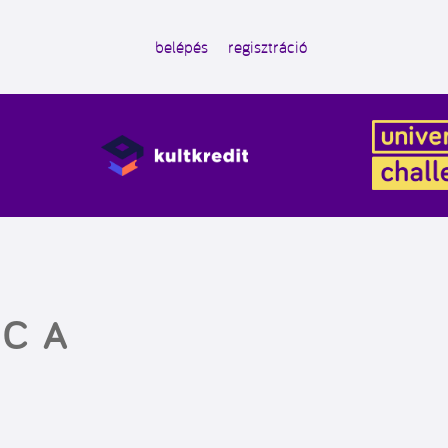
belépés
regisztráció
NC A