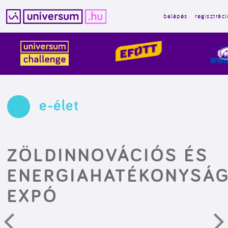
belépés
regisztráci
Kilépés
a
tartalomba
e-élet
ZÖLDINNOVÁCIÓS ÉS
ENERGIAHATÉKONYSÁG
EXPÓ