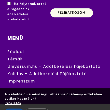
Ha folytatod, azzal
elfogadod az
adatvédelmi
szabályzatot
MENÜ
Főoldal
Témák
Universum.hu – Adatkezelési Tájékoztató
Koliday – Adatkezelési Tájékoztató
Impresszum
A weboldalon a minőségi felhasználói élmény érdekében
sütiket használunk.
Részletek