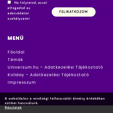
Ha folytatod, azzal
elfogadod az
adatvédelmi
szabályzatot
MENÜ
Főoldal
Témák
Universum.hu – Adatkezelési Tájékoztató
Koliday – Adatkezelési Tájékoztató
Impresszum
A weboldalon a minőségi felhasználói élmény érdekében
sütiket használunk.
Részletek