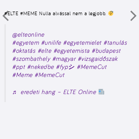
#ELTE #MEME Nulla alvással nem a legjobb.
@elteonline
#egyetem
#unilife
#egyetemielet
#tanulás
#oktatás
#elte
#egyetemista
#budapest
#szombathely
#magyar
#vizsgaidőszak
#ppt
#nekedbe
#fypシ
#MemeCut
#Meme
#MemeCut
♬ eredeti hang – ELTE Online