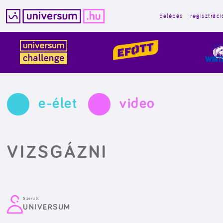
belépés
regisztráci
Kilépés
a
tartalomba
e-élet
video
VIZSGÁZNI
Szerző:
UNIVERSUM