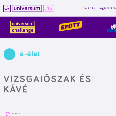
belépés
regisztráci
Kilépés
a
tartalomba
e-élet
VIZSGAIŐSZAK ÉS
KÁVÉ
Szerző: