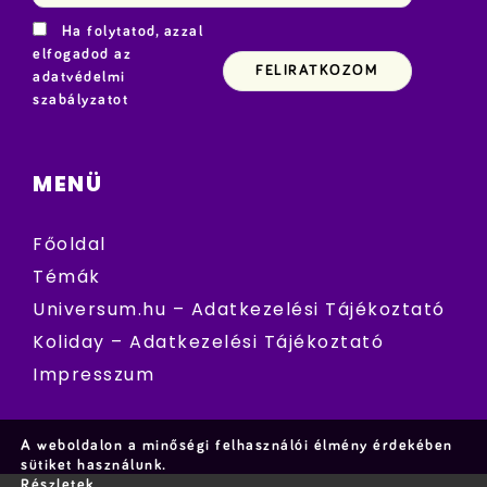
Ha folytatod, azzal
elfogadod az
adatvédelmi
szabályzatot
MENÜ
Főoldal
Témák
Universum.hu – Adatkezelési Tájékoztató
Koliday – Adatkezelési Tájékoztató
Impresszum
A weboldalon a minőségi felhasználói élmény érdekében
sütiket használunk.
Részletek