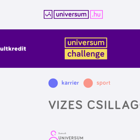
Kilépés
a
tartalomba
karrier
sport
VIZES CSILLA
Szerző:
UNIVERSUM