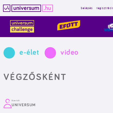
belépés
regisztráci
Kilépés
a
tartalomba
e-élet
video
VÉGZŐSKÉNT
Szerző:
UNIVERSUM