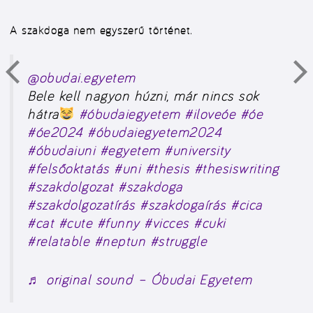
A szakdoga nem egyszerű történet.
@obudai.egyetem
Bele kell nagyon húzni, már nincs sok
hátra
#óbudaiegyetem
#iloveóe
#óe
#óe2024
#óbudaiegyetem2024
#óbudaiuni
#egyetem
#university
#felsőoktatás
#uni
#thesis
#thesiswriting
#szakdolgozat
#szakdoga
#szakdolgozatírás
#szakdogaírás
#cica
#cat
#cute
#funny
#vicces
#cuki
#relatable
#neptun
#struggle
♬ original sound – Óbudai Egyetem