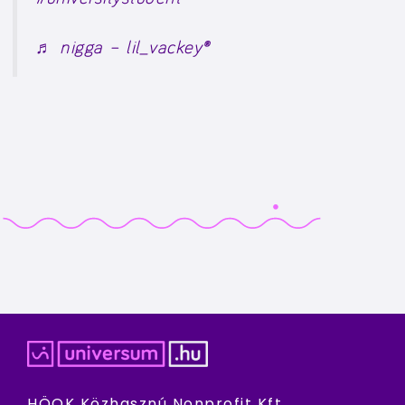
♬ nigga – lil_vackey®
HÖOK Közhasznú Nonprofit Kft.