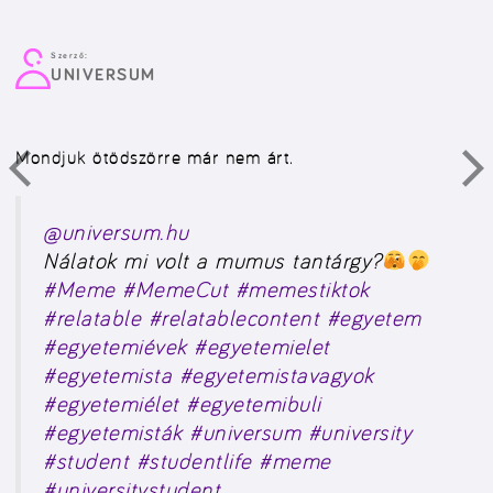
Szerző:
UNIVERSUM
Mondjuk ötödszörre már nem árt.
@universum.hu
Nálatok mi volt a mumus tantárgy?
#Meme
#MemeCut
#memestiktok
#relatable
#relatablecontent
#egyetem
#egyetemiévek
#egyetemielet
#egyetemista
#egyetemistavagyok
#egyetemiélet
#egyetemibuli
#egyetemisták
#universum
#university
#student
#studentlife
#meme
#universitystudent