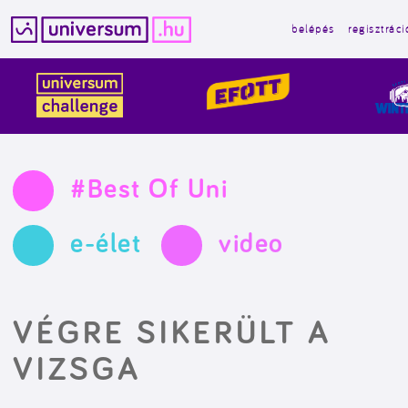
belépés
regisztráci
Kilépés
a
tartalomba
#Best Of Uni
e-élet
video
VÉGRE SIKERÜLT A
VIZSGA