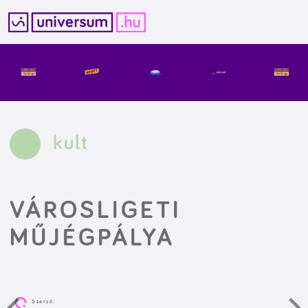
Kilépés
a
tartalomba
kult
VÁROSLIGETI
MŰJÉGPÁLYA
Szerző: