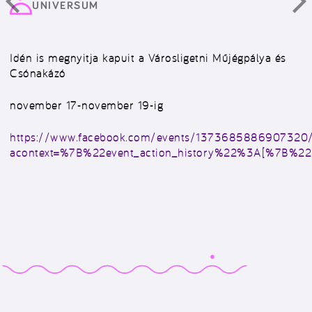
UNIVERSUM
Idén is megnyitja kapuit a Városligetni Műjégpálya és
Csónakázó
november 17-november 19-ig
https://www.facebook.com/events/1373685886907320
acontext=%7B%22event_action_history%22%3A[%7B%