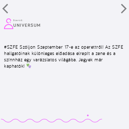
Szerző:
UNIVERSUM
#SZFE
Szóljon Szeptember 17-e az operettről! Az SZFE
hallgatóinak különleges előadása elrepít a zene és a
színnház egy varázslatos világába. Jegyek már
kaphatók!