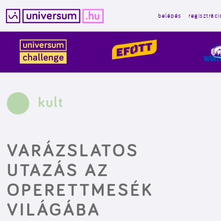
belépés
regisztráci
Kilépés
a
tartalomba
kult
VARÁZSLATOS
UTAZÁS AZ
OPERETTMESÉK
VILÁGÁBA