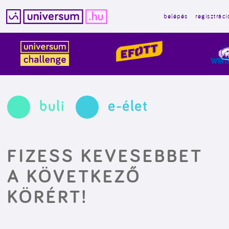
belépés
regisztráci
Kilépés
a
tartalomba
buli
e-élet
FIZESS KEVESEBBET
A KÖVETKEZŐ
KÖRÉRT!