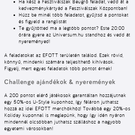
Ha kész a Fesztiválszak Beugró feladat, vedd át a
kedvezménykártyád a Fesztiválszak Központban!
Húzz be minél több feladatot, gyűjtsd a pontokat
és figyeld a ranglistát
Te gyűjtötted ma a legtöbb pontot? Este 20:00
órára gyere az Universum.hu standhoz és vedd át
nyereményed!
A feladatokat az EFOTT területén találod. Ezek rövid,
könnyű, mindenki számára teljesíthető kihívások.
Figyelj, mert egyes feladatok több pontot érnek!
Challenge ajándékok & nyeremények
A 200 pontot elérő játékosok
garantáltan hozzájutnak
egy 50%-os U-Style kuponhoz, így féláron juthatsz
hozzá az idei
EFOTT merch
ök
höz! Továbbá egy 20%-os
Koliday kuponnal is meglepünk, hogy így idén nyáron
mindennél olcsóbban juthatsz szálláshoz a nagyobb
egyetemi városokban!