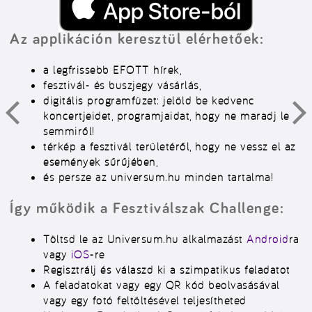
Az applikáción keresztül elérhetőek
:
a legfrissebb EFOTT hírek,
fesztivál- és buszjegy vásárlás,
digitális programfüzet: jelöld be kedvenc
koncertjeidet, programjaidat, hogy ne maradj le
semmiről!
térkép a fesztivál területéről, hogy ne vessz el az
események sűrűjében,
és persze az universum.hu minden tartalma!
Így működik a Fesztiválszak Challenge:
Töltsd le az Universum.hu alkalmazást
Android
ra
vagy
iOS
-re
Regisztrálj és válaszd ki a szimpatikus feladatot
A feladatokat vagy egy QR kód beolvasásával
vagy egy fotó feltöltésével teljesítheted