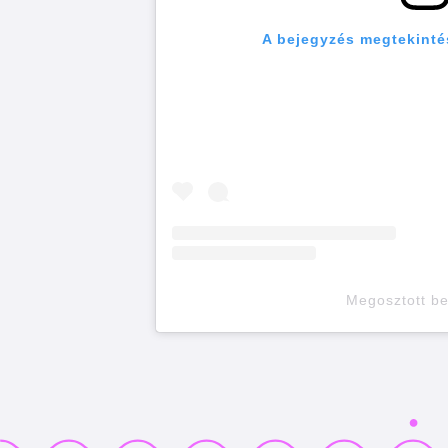
A bejegyzés megtekinté
Megosztott b