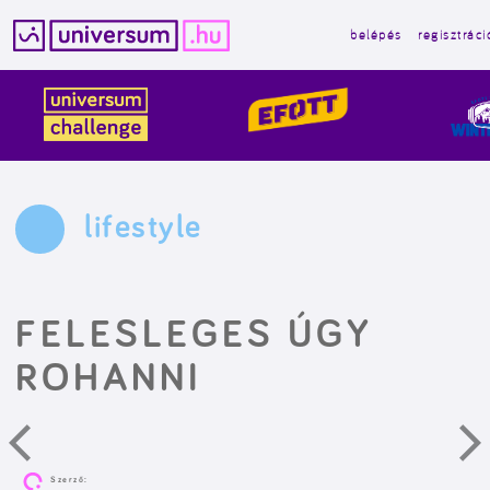
belépés
regisztráci
Kilépés
a
tartalomba
lifestyle
FELESLEGES ÚGY
ROHANNI
Szerző: