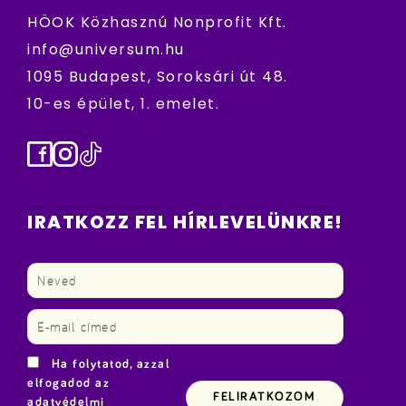
HÖOK Közhasznú Nonprofit Kft.
info@universum.hu
1095 Budapest, Soroksári út 48.
10-es épület, 1. emelet.
Facebook
Instagram
TikTok
IRATKOZZ FEL HÍRLEVELÜNKRE!
Ha folytatod, azzal
elfogadod az
adatvédelmi