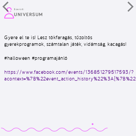
Szerző:
UNIVERSUM
Gyere el te is! Lesz tökfaragás, tűzoltós
gyerekprogramok, számtalan játék, vidámság, kacagás!
#halloween #programajánló
https://www.facebook.com/events/136851279517593/?
acontext=%7B%22event_action_history%22%3A[%7B%