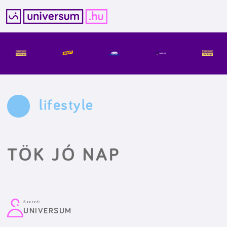
Kilépés
a
tartalomba
lifestyle
TÖK JÓ NAP
Szerző:
UNIVERSUM