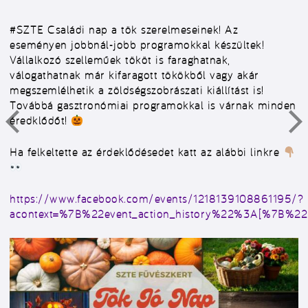
#SZTE
Családi nap a tök szerelmeseinek! Az
eseményen jobbnál-jobb programokkal készültek!
Vállalkozó szelleműek tököt is faraghatnak,
válogathatnak már kifaragott tökökből vagy akár
megszemlélhetik a zöldségszobrászati kiállítást is!
Továbbá gasztronómiai programokkal is várnak minden
éredklődőt!
Ha felkeltette az érdeklődésedet katt az alábbi linkre
https://www.facebook.com/events/1218139108861195/?
acontext=%7B%22event_action_history%22%3A[%7B%