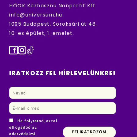
HÖOK Közhasznú Nonprofit Kft.
info@universum.hu
1095 Budapest, Soroksári út 48.
10-es épület, 1. emelet.
Facebook
Instagram
TikTok
IRATKOZZ FEL HÍRLEVELÜNKRE!
Ha folytatod, azzal
elfogadod az
adatvédelmi