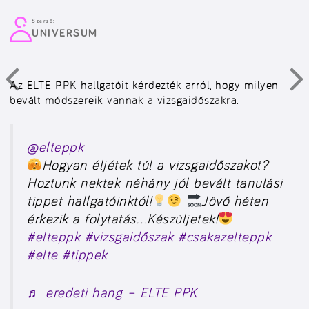
Szerző:
UNIVERSUM
Az ELTE PPK hallgatóit kérdezték arról, hogy milyen
bevált módszereik vannak a vizsgaidőszakra.
@elteppk
Hogyan éljétek túl a vizsgaidőszakot?
Hoztunk nektek néhány jól bevált tanulási
tippet hallgatóinktól!
Jövő héten
érkezik a folytatás…Készüljetek!
#elteppk
#vizsgaidőszak
#csakazelteppk
#elte
#tippek
♬ eredeti hang – ELTE PPK