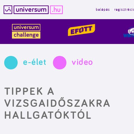
belépés
regisztráci
Kilépés
a
tartalomba
e-élet
video
TIPPEK A
VIZSGAIDŐSZAKRA
HALLGATÓKTÓL