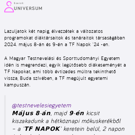
Szerző:
UNIVERSUM
Lazuljatok két napig, élvezzétek a változatos
programokat diáktársaitok és tanáraitok társaságában
2024. május 8-án és 9-én a TF Napok ’24 -en.
A Magyar Testnevelési és Sporttudományi Egyetem
idén is megrendezi, egyik legütősebb diákeseményét a
TF Napokat,
ami több évtizedes múltra
tekinthető
vissza, Buda szívében, a TF megújult egyetemi
kampuszán.
@testnevelesiegyetem
𝗠𝗮́𝗷𝘂𝘀 𝟴-𝗮́𝗻, majd 𝟵-𝗲́𝗻 kicsit
kiszakadunk a hétköznapi mókuskerékből
– a ‘𝗧𝗙 𝗡𝗔𝗣𝗢𝗞’ keretein belül, 2 napon