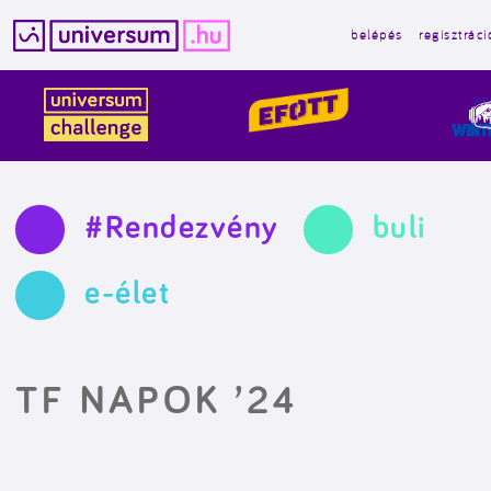
belépés
regisztráci
Kilépés
a
tartalomba
#Rendezvény
buli
e-élet
TF NAPOK ’24