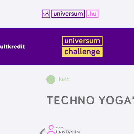
Kilépés
a
tartalomba
kult
TECHNO YOGA
Szerző:
UNIVERSUM