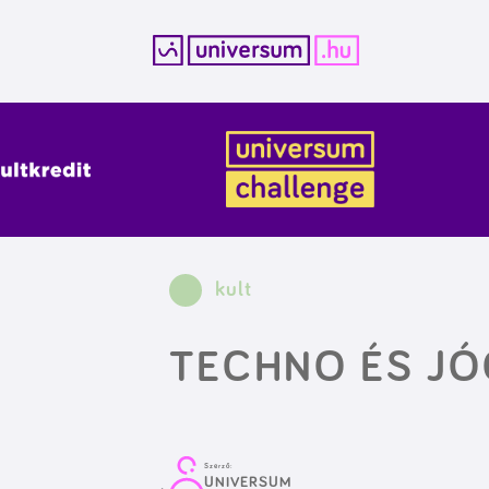
Kilépés
a
tartalomba
kult
TECHNO ÉS JÓ
Szerző:
UNIVERSUM