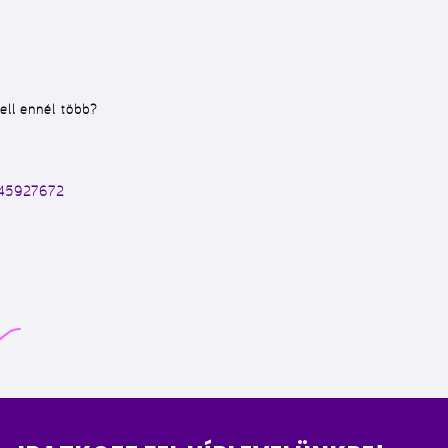
Kell ennél több?
745927672