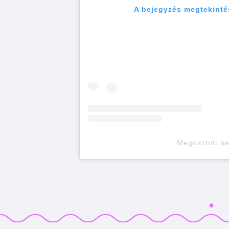
A bejegyzés megtekinté
Megosztott b