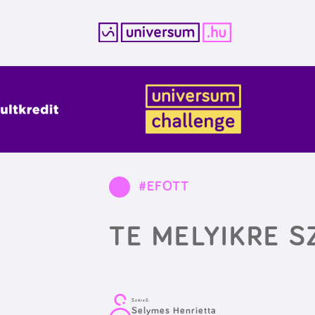
Kilépés
a
tartalomba
#EFOTT
TE MELYIKRE 
Szerző:
Selymes Henrietta