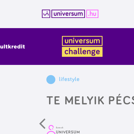
Kilépés
a
tartalomba
lifestyle
TE MELYIK PÉC
Szerző:
UNIVERSUM