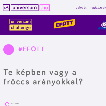
belépés
regisztráci
Kilépés
a
tartalomba
#EFOTT
Te képben vagy a
fröccs arányokkal?
Szerző: