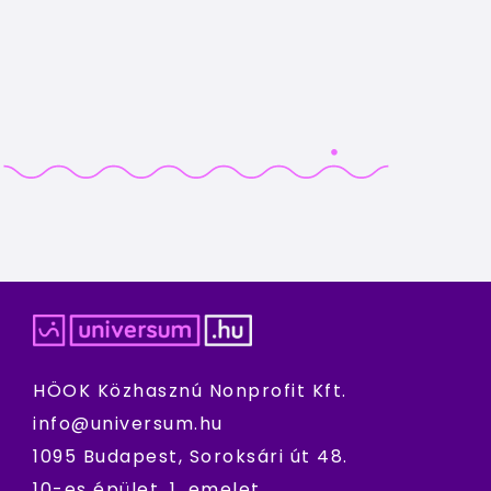
HÖOK Közhasznú Nonprofit Kft.
info@universum.hu
1095 Budapest, Soroksári út 48.
10-es épület, 1. emelet.