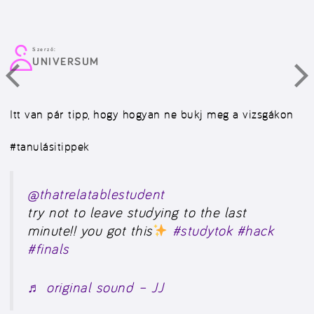
Szerző:
UNIVERSUM
Itt van pár tipp, hogy hogyan ne bukj meg a vizsgákon
#tanulásitippek
@thatrelatablestudent
try not to leave studying to the last
minute!! you got this
#studytok
#hack
#finals
♬ original sound – JJ