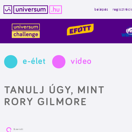
belépés
regisztráci
Kilépés
a
tartalomba
e-élet
video
TANULJ ÚGY, MINT
RORY GILMORE
Szerző: