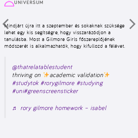
UNIVERSUM
Mindjárt újra itt a szeptember és sokaknak szüksége
lehet egy kis segítségre, hogy visszarázódjon a
tanulásba. Most a Gilmore Girls főszereplőjének
módszerét is alkalmazhatók, hogy kifullozd a félévet.
@thatrelatablestudent
thriving on
academic validation
#studytok
#rorygilmore
#studying
#uni
#greenscreensticker
♬ rory gilmore homework – isabel