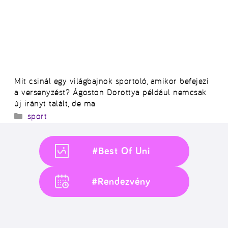
Mit csinál egy világbajnok sportoló, amikor befejezi
a versenyzést? Ágoston Dorottya például nemcsak
új irányt talált, de ma
Kategória
sport
#Best Of Uni
#Rendezvény