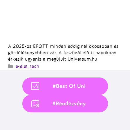
A 2025-ös EFOTT minden eddiginél okosabban és
gördülékenyebben vár. A fesztivál előtti napokban
érkezik ugyanis a megújult Universum.hu
Kategória
e-élet
,
tech
#Best Of Uni
#Rendezvény