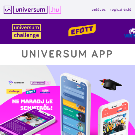
belépés
regisztráció
Kilépés
a
tartalomba
UNIVERSUM APP