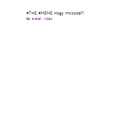
#THE #MEME Hogy micsoda?!
Kategória
e-élet
,
video