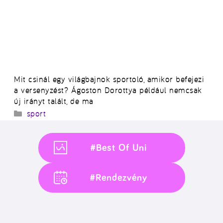
Mit csinál egy világbajnok sportoló, amikor befejezi
a versenyzést? Ágoston Dorottya például nemcsak
új irányt talált, de ma
Kategória
sport
#Best Of Uni
#Rendezvény