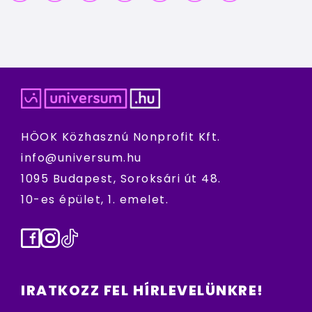
HÖOK Közhasznú Nonprofit Kft.
info@universum.hu
1095 Budapest, Soroksári út 48.
10-es épület, 1. emelet.
Facebook
Instagram
TikTok
IRATKOZZ FEL HÍRLEVELÜNKRE!