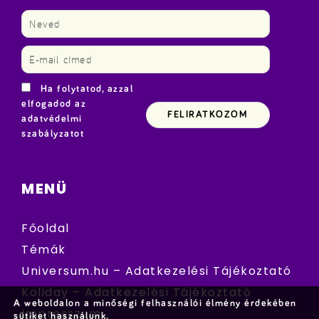
Ha folytatod, azzal
elfogadod az
adatvédelmi
szabályzatot
MENÜ
Főoldal
Témák
Universum.hu – Adatkezelési Tájékoztató
Koliday – Adatkezelési Tájékoztató
A weboldalon a minőségi felhasználói élmény érdekében
Impresszum
sütiket használunk.