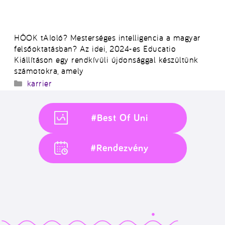
HÖOK tAIoló? Mesterséges intelligencia a magyar
felsőoktatásban? Az idei, 2024-es Educatio
Kiállításon egy rendkívüli újdonsággal készültünk
számotokra, amely
Kategória
karrier
#Best Of Uni
#Rendezvény