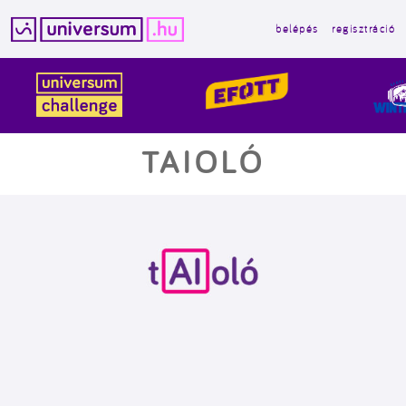
belépés
regisztráció
Kilépés
a
tartalomba
TAIOLÓ