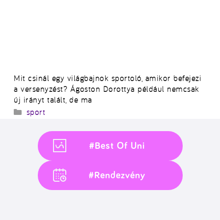
Mit csinál egy világbajnok sportoló, amikor befejezi
a versenyzést? Ágoston Dorottya például nemcsak
új irányt talált, de ma
Kategória
sport
#Best Of Uni
#Rendezvény