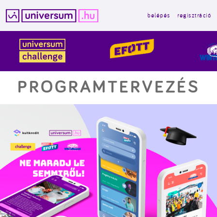
belépés
regisztráció
Kilépés
a
tartalomba
PROGRAMTERVEZÉS