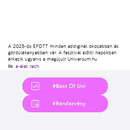
A 2025-ös EFOTT minden eddiginél okosabban és
gördülékenyebben vár. A fesztivál előtti napokban
érkezik ugyanis a megújult Universum.hu
Kategória
e-élet
,
tech
#Best Of Uni
#Rendezvény