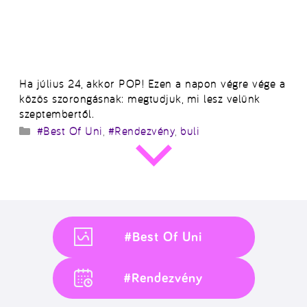
Ha július 24, akkor POP! Ezen a napon végre vége a
közös szorongásnak: megtudjuk, mi lesz velünk
szeptembertől.
Kategória
#Best Of Uni
,
#Rendezvény
,
buli
#Best Of Uni
#Rendezvény