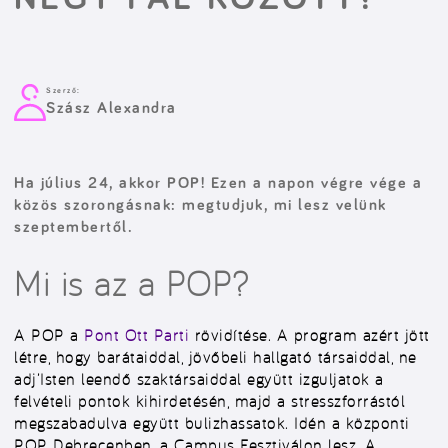
Szerző:
Szász Alexandra
Ha július 24, akkor POP! Ezen a napon végre vége a
közös szorongásnak: megtudjuk, mi lesz velünk
szeptembertől.
Mi is az a POP?
A POP a
Pont Ott Parti
rövidítése. A program azért jött
létre, hogy barátaiddal, jövőbeli hallgató társaiddal, ne
adj’Isten leendő szaktársaiddal együtt izguljatok a
felvételi pontok kihirdetésén, majd a stresszforrástól
megszabadulva együtt bulizhassatok. Idén a központi
POP Debrecenben, a Campus Fesztiválon lesz. A