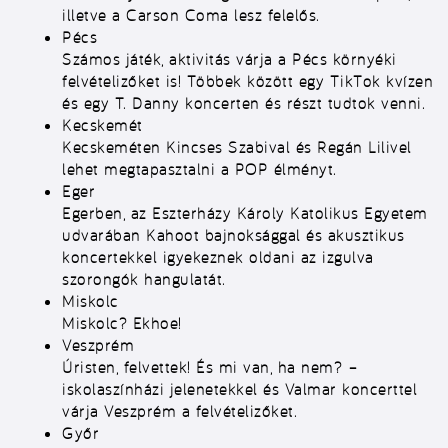
illetve a Carson Coma lesz felelős.
Pécs
Számos játék, aktivitás várja a Pécs környéki
felvételizőket is! Többek között egy TikTok kvízen
és egy T. Danny koncerten és részt tudtok venni.
Kecskemét
Kecskeméten Kincses Szabival és Regán Lilivel
lehet megtapasztalni a POP élményt.
Eger
Egerben, az Eszterházy Károly Katolikus Egyetem
udvarában Kahoot bajnoksággal és akusztikus
koncertekkel igyekeznek oldani az izgulva
szorongók hangulatát.
Miskolc
Miskolc? Ekhoe!
Veszprém
Úristen, felvettek! És mi van, ha nem? –
iskolaszínházi jelenetekkel és Valmar koncerttel
várja Veszprém a felvételizőket.
Győr