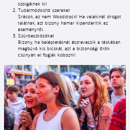
szolgálnak ki!
Tudatmódosító szereket
Srácok, ez nem Woodstock! Ha valakinél drogot
találnak, azt bizony hamar kipenderítik az
eseményről.
Szúróeszközöket
Bizony, ha beléptetésnél észreveszik a táskában
megbúvó kis bicskát, azt a biztonsági őrök
csúnyán el fogják kobozni!