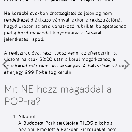
Ha korábbi években érettségiztél és jelenleg nem
rendelkezel diákigazolvánnyal, akkor a regisztrációnál
hagyd üresen az erre vonatkozó rubrikát, beléptetéshez
pedig hozd magaddal kinyomtatva a felvételi
jelentkezési lapod.
A regisztrációval részt tudsz venni az afterpartin is,
viszont ha csak 22:00 után sikerül megérkezned, a
vouchered már nem lesz érvényes. A helyszínen váltott
afterjegy 999 Ft-ba fog kerülni.
Mit NE hozz magaddal a
POP-ra?
Alkoholt
A Budapest Park területére TILOS alkoholt
bevinni. Emellett a Parkban kiskorúakat nem