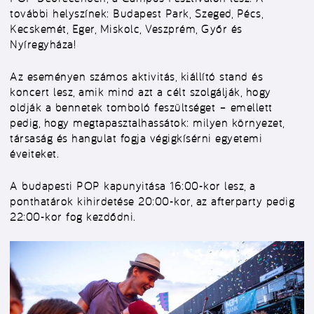
további helyszínek: Budapest Park, Szeged, Pécs,
Kecskemét, Eger, Miskolc, Veszprém, Győr és
Nyíregyháza!
Az eseményen számos aktivitás, kiállító stand és
koncert lesz, amik mind azt a célt szolgálják, hogy
oldják a bennetek tomboló feszültséget – emellett
pedig, hogy megtapasztalhassátok: milyen környezet,
társaság és hangulat fogja végigkísérni egyetemi
éveiteket.
A budapesti POP kapunyitása 16:00-kor lesz, a
ponthatárok kihirdetése 20:00-kor, az afterparty pedig
22:00-kor fog kezdődni.