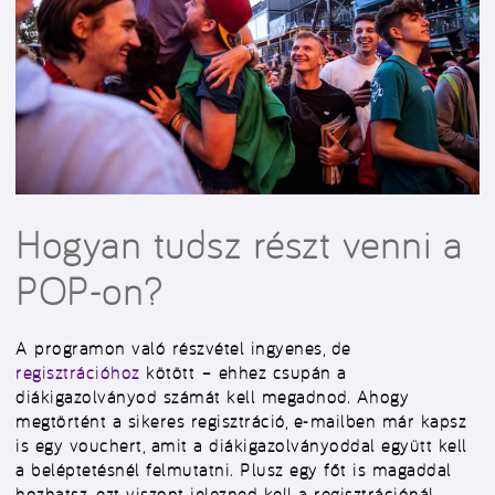
Hogyan tudsz részt venni a
POP-on?
A programon való részvétel ingyenes, de
regisztrációhoz
kötött – ehhez csupán a
diákigazolványod számát kell megadnod. Ahogy
megtörtént a sikeres regisztráció, e-mailben már kapsz
is egy vouchert, amit a diákigazolványoddal együtt kell
a beléptetésnél felmutatni. Plusz egy főt is magaddal
hozhatsz, ezt viszont jelezned kell a regisztrációnál.