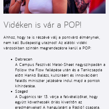
Vidéken is vár a POP!
Ahhoz, hogy te is részévé válj a pontváró élménynek,
nem kell Budapestig utaznod! Az alábbi vidéki
városokban szintén megrendezésre kerül a POP:
Debrecen
A Campus Fesztivál Metal-Sheet nagyszínpadán a
Follow the Flow fellépése után és a Tankcsapda
előtt Hankó Balázs, kultúráért és innovációért
felelős miniszter jelzésére indul majd a pontok
kihirdetése.
Szeged
A Dugonics tér 13. várja a felvételizőket, hogy
együtt követhessék óriás kivetítőn az
eredményeket! A hangulatért a Rádió1 csapata,