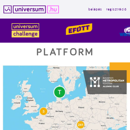
belépés
regisztráció
Kilépés
a
tartalomba
PLATFORM