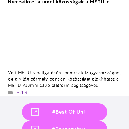
Nemzetközi alumni közösségek a METU-n
Volt METU-s hallgatóként nemcsak Magyarországon,
de a világ bármely pontján közösséget alakíthatsz a
METU Alumni Club platform segítségével.
Kategória
e-élet
#Best Of Uni