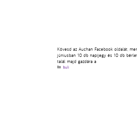
Kövesd az Auchan Facebook oldalát, mer
júniusban 10 db napijegy és 10 db bérle
talál majd gazdára a
Kategória
buli