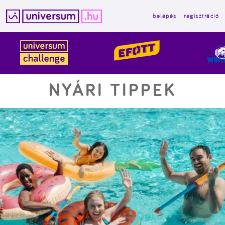
belépés
regisztráció
Kilépés
a
tartalomba
NYÁRI TIPPEK