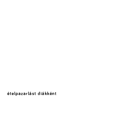
ételpazarlást diákként