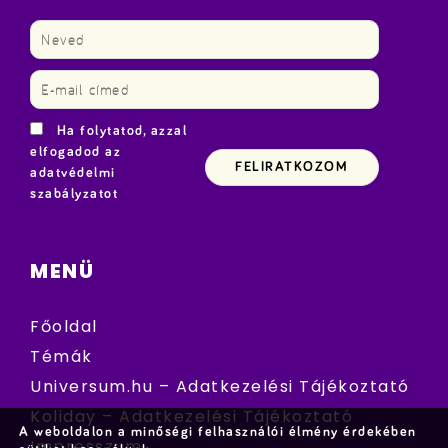
Ha folytatod, azzal
elfogadod az
adatvédelmi
szabályzatot
MENÜ
Főoldal
Témák
Universum.hu – Adatkezelési Tájékoztató
Koliday – Adatkezelési Tájékoztató
A weboldalon a minőségi felhasználói élmény érdekében
Impresszum