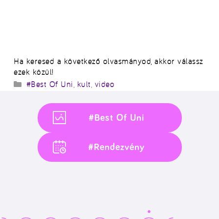
Ha keresed a következő olvasmányod, akkor válassz
ezek közül!
Kategória
#Best Of Uni
,
kult
,
video
#Best Of Uni
#Rendezvény