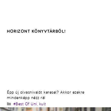
HORIZONT KÖNYVTÁRBÓL!
Épp új olvasnivalót keresel? Akkor ezekre
mindenképp nézz rá!
Kategória
#Best Of Uni
,
kult