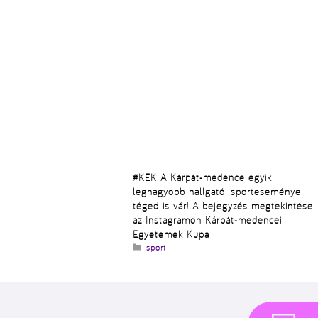
#KEK A Kárpát-medence egyik
legnagyobb hallgatói sporteseménye
téged is vár! A bejegyzés megtekintése
az Instagramon Kárpát-medencei
Egyetemek Kupa
Kategória
sport