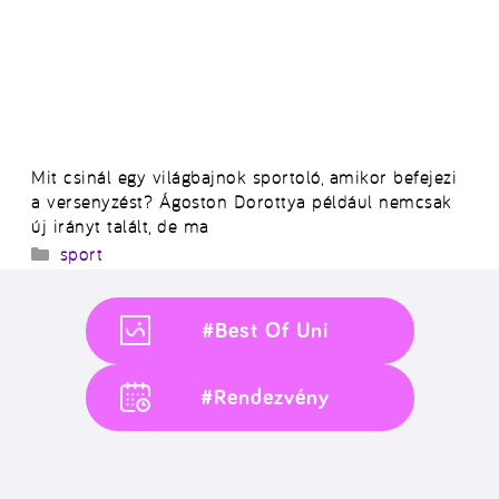
Mit csinál egy világbajnok sportoló, amikor befejezi
a versenyzést? Ágoston Dorottya például nemcsak
új irányt talált, de ma
Kategória
sport
#Best Of Uni
#Rendezvény