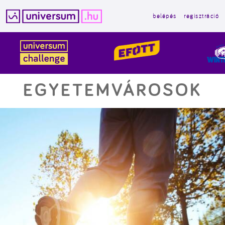
belépés
regisztráció
Kilépés
a
tartalomba
EGYETEMVÁROSOK