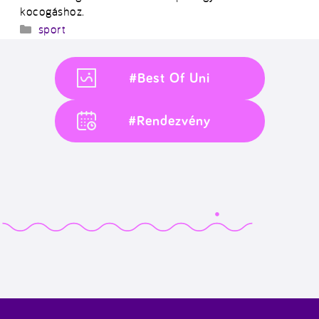
kocogáshoz.
Kategória
sport
#Best Of Uni
#Rendezvény