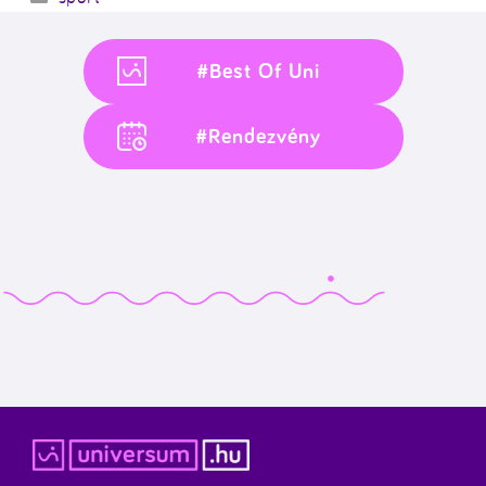
#Best Of Uni
#Rendezvény