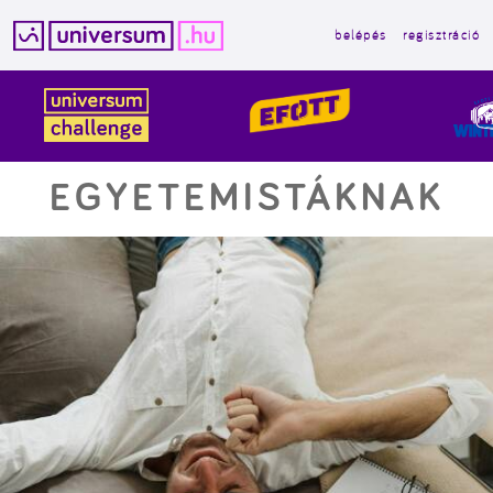
belépés
regisztráció
Kilépés
a
tartalomba
EGYETEMISTÁKNAK