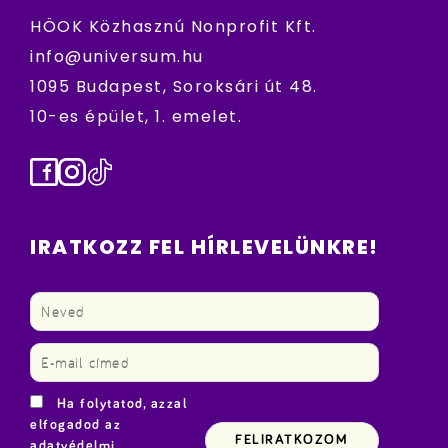
HÖOK Közhasznú Nonprofit Kft.
info@universum.hu
1095 Budapest, Soroksári út 48.
10-es épület, 1. emelet.
Facebook
Instagram
TikTok
IRATKOZZ FEL HÍRLEVELÜNKRE!
Ha folytatod, azzal
elfogadod az
adatvédelmi