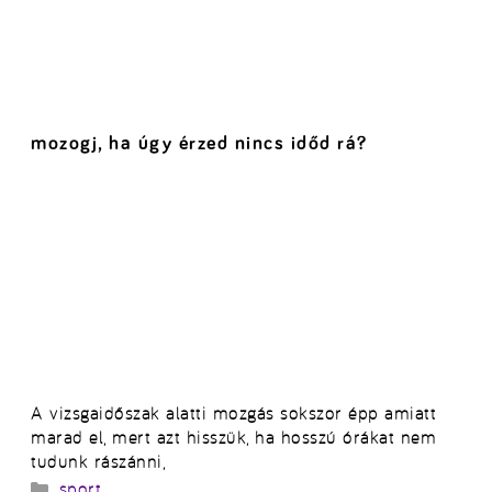
mozogj, ha úgy érzed nincs időd rá?
A vizsgaidőszak alatti mozgás sokszor épp amiatt
marad el, mert azt hisszük, ha hosszú órákat nem
tudunk rászánni,
Kategória
sport