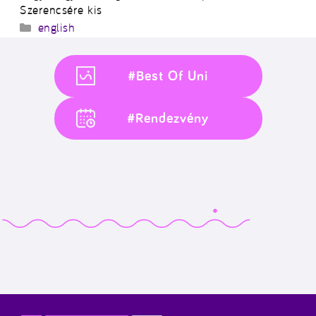
Szerencsére kis
Kategória
english
#Best Of Uni
#Rendezvény