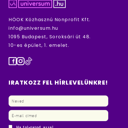
HÖOK Közhasznú Nonprofit Kft.
info@universum.hu
1095 Budapest, Soroksári út 48.
10-es épület, 1. emelet.
Facebook
Instagram
TikTok
IRATKOZZ FEL HÍRLEVELÜNKRE!
Ha folytatod, azzal