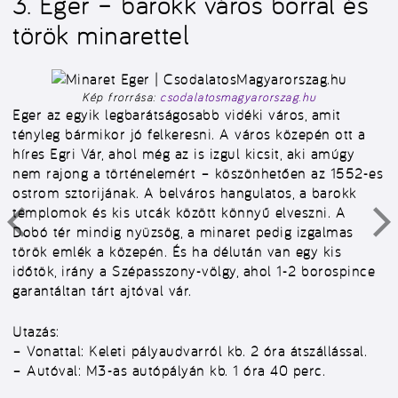
3. Eger – barokk város borral és
török minarettel
Kép frorrása:
csodalatosmagyarorszag.hu
Eger az egyik legbarátságosabb vidéki város, amit
tényleg bármikor jó felkeresni. A város közepén ott a
híres Egri Vár, ahol még az is izgul kicsit, aki amúgy
nem rajong a történelemért – köszönhetően az 1552-es
ostrom sztorijának. A belváros hangulatos, a barokk
templomok és kis utcák között könnyű elveszni. A
Dobó tér mindig nyüzsög, a minaret pedig izgalmas
török emlék a közepén. És ha délután van egy kis
időtök, irány a Szépasszony-völgy, ahol 1-2 borospince
garantáltan tárt ajtóval vár.
Utazás:
–
Vonattal:
Keleti pályaudvarról kb. 2 óra átszállással.
–
Autóval:
M3-as autópályán kb. 1 óra 40 perc.