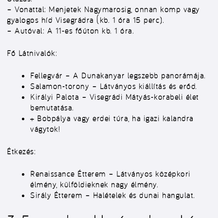
–
Vonattal:
Menjetek Nagymarosig, onnan komp vagy
gyalogos híd Visegrádra (kb. 1 óra 15 perc).
–
Autóval:
A 11-es főúton kb. 1 óra.
Fő Látnivalók:
Fellegvár
– A Dunakanyar legszebb panorámája.
Salamon-torony
– Látványos kiállítás és erőd.
Királyi Palota
– Visegrádi Mátyás-korabeli élet
bemutatása.
+
Bobpálya vagy erdei túra, ha igazi kalandra
vágytok!
Étkezés:
Renaissance Étterem
– Látványos középkori
élmény, külföldieknek nagy élmény.
Sirály Étterem
– Halételek és dunai hangulat.