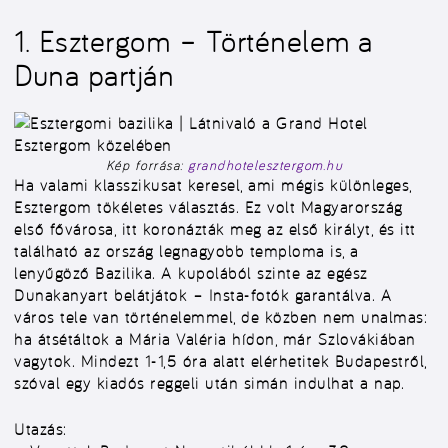
1. Esztergom – Történelem a
Duna partján
Kép forrása:
grandhotelesztergom.hu
Ha valami klasszikusat keresel, ami mégis különleges,
Esztergom tökéletes választás. Ez volt Magyarország
első fővárosa, itt koronázták meg az első királyt, és itt
található az ország legnagyobb temploma is, a
lenyűgöző Bazilika. A kupolából szinte az egész
Dunakanyart belátjátok – Insta-fotók garantálva. A
város tele van történelemmel, de közben nem unalmas:
ha átsétáltok a Mária Valéria hídon, már Szlovákiában
vagytok. Mindezt 1-1,5 óra alatt elérhetitek Budapestről,
szóval egy kiadós reggeli után simán indulhat a nap.
Utazás: