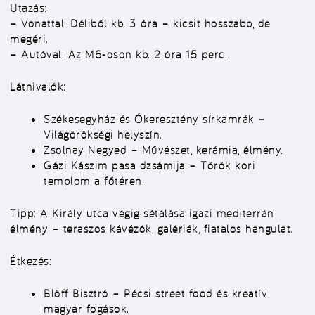
Utazás:
–
Vonattal:
Déliből kb. 3 óra – kicsit hosszabb, de
megéri.
–
Autóval:
Az M6-oson kb. 2 óra 15 perc.
Látnivalók:
Székesegyház és Ókeresztény sírkamrák
–
Világörökségi helyszín.
Zsolnay Negyed
– Művészet, kerámia, élmény.
Gázi Kászim pasa dzsámija
– Török kori
templom a főtéren.
Tipp:
A Király utca végig sétálása igazi mediterrán
élmény – teraszos kávézók, galériák, fiatalos hangulat.
Étkezés:
Blöff Bisztró
– Pécsi street food és kreatív
magyar fogások.