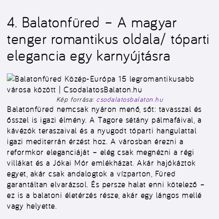
4. Balatonfüred – A magyar
tenger romantikus oldala/ tóparti
elegancia egy karnyújtásra
Kép forrása:
csodalatosbalaton.hu
Balatonfüred nemcsak nyáron menő, sőt: tavasszal és
ősszel is igazi élmény. A Tagore sétány pálmafáival, a
kávézók teraszaival és a nyugodt tóparti hangulattal
igazi mediterrán érzést hoz. A városban érezni a
reformkor eleganciáját – elég csak megnézni a régi
villákat és a Jókai Mór emlékházat. Akár hajókáztok
egyet, akár csak andalogtok a vízparton, Füred
garantáltan elvarázsol. És persze halat enni kötelező –
ez is a balatoni életérzés része, akár egy lángos mellé
vagy helyette.