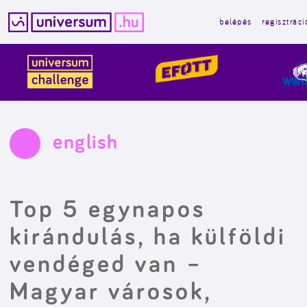
belépés
regisztráci
Kilépés
a
tartalomba
english
Top 5 egynapos
kirándulás, ha külföldi
vendéged van –
Magyar városok,