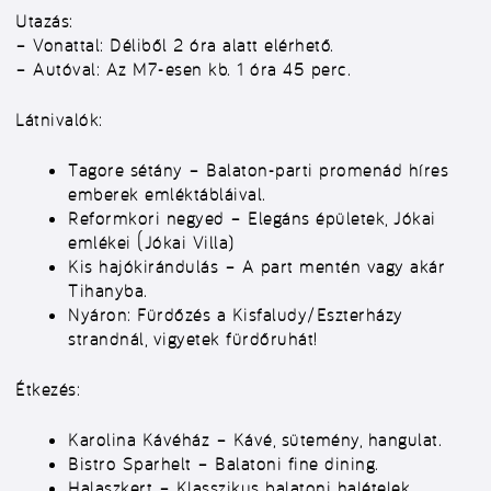
Utazás:
–
Vonattal:
Déliből 2 óra alatt elérhető.
–
Autóval:
Az M7-esen kb. 1 óra 45 perc.
Látnivalók:
Tagore sétány
– Balaton-parti promenád híres
emberek emléktábláival.
Reformkori negyed
– Elegáns épületek, Jókai
emlékei (Jókai Villa)
Kis hajókirándulás
– A part mentén vagy akár
Tihanyba.
Nyáron:
Fürdőzés a Kisfaludy/Eszterházy
strandnál, vigyetek fürdőruhát!
Étkezés:
Karolina Kávéház
– Kávé, sütemény, hangulat.
Bistro Sparhelt
– Balatoni fine dining.
Halaszkert
– Klasszikus balatoni halételek.