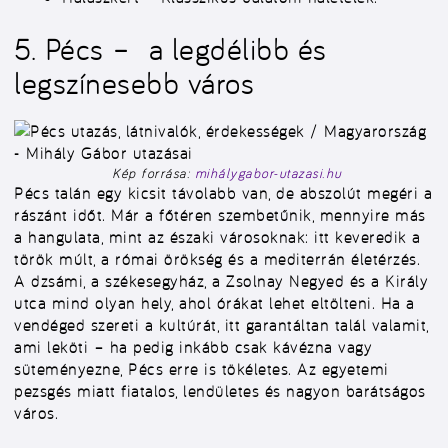
5. Pécs – a legdélibb és
legszínesebb város
Kép forrása:
mihálygabor-utazasi.hu
Pécs talán egy kicsit távolabb van, de abszolút megéri a
rászánt időt. Már a főtéren szembetűnik, mennyire más
a hangulata, mint az északi városoknak: itt keveredik a
török múlt, a római örökség és a mediterrán életérzés.
A dzsámi, a székesegyház, a Zsolnay Negyed és a Király
utca mind olyan hely, ahol órákat lehet eltölteni. Ha a
vendéged szereti a kultúrát, itt garantáltan talál valamit,
ami leköti – ha pedig inkább csak kávézna vagy
süteményezne, Pécs erre is tökéletes. Az egyetemi
pezsgés miatt fiatalos, lendületes és nagyon barátságos
város.