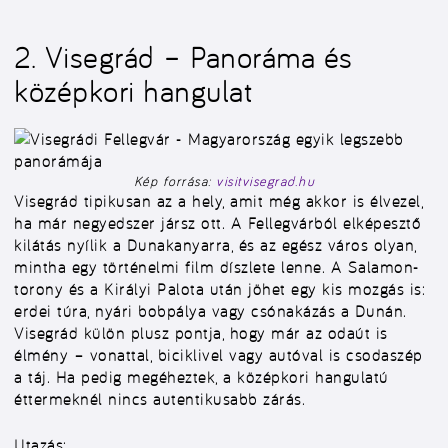
2. Visegrád – Panoráma és
középkori hangulat
Kép forrása:
visitvisegrad.hu
Visegrád tipikusan az a hely, amit még akkor is élvezel,
ha már negyedszer jársz ott. A Fellegvárból elképesztő
kilátás nyílik a Dunakanyarra, és az egész város olyan,
mintha egy történelmi film díszlete lenne. A Salamon-
torony és a Királyi Palota után jöhet egy kis mozgás is:
erdei túra, nyári bobpálya vagy csónakázás a Dunán.
Visegrád külön plusz pontja, hogy már az odaút is
élmény – vonattal, biciklivel vagy autóval is csodaszép
a táj. Ha pedig megéheztek, a középkori hangulatú
éttermeknél nincs autentikusabb zárás.
Utazás: