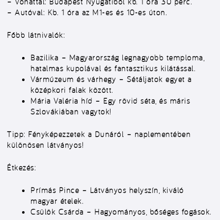
–
Vonattal:
Budapest Nyugatiból kb. 1 óra 30 perc.
–
Autóval:
Kb. 1 óra az M1-es és 10-es úton.
Főbb látnivalók:
Bazilika
– Magyarország legnagyobb temploma,
hatalmas kupolával és fantasztikus kilátással.
Vármúzeum és várhegy
– Sétáljatok egyet a
középkori falak között.
Mária Valéria híd
– Egy rövid séta, és máris
Szlovákiában vagytok!
Tipp:
Fényképezzetek a Dunáról – naplementében
különösen látványos!
Étkezés:
Prímás Pince
– Látványos helyszín, kiváló
magyar ételek.
Csülök Csárda
– Hagyományos, bőséges fogások.