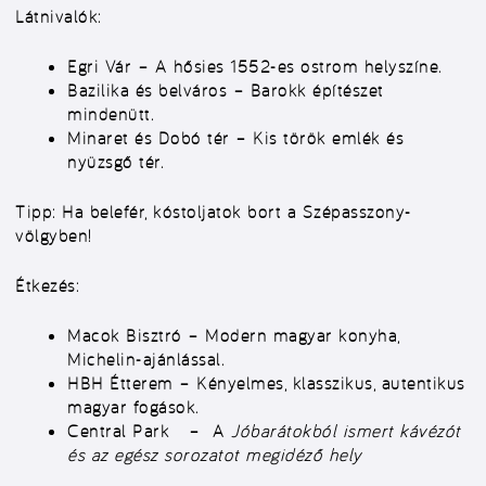
Látnivalók:
Egri Vár
– A hősies 1552-es ostrom helyszíne.
Bazilika és belváros
– Barokk építészet
mindenütt.
Minaret és Dobó tér
– Kis török emlék és
nyüzsgő tér.
Tipp:
Ha belefér, kóstoljatok bort a Szépasszony-
völgyben!
Étkezés:
Macok Bisztró
– Modern magyar konyha,
Michelin-ajánlással.
HBH Étterem
– Kényelmes, klasszikus, autentikus
magyar fogások.
Central Park
– A
Jóbarátokból ismert kávézót
és az egész sorozatot megidéző hely