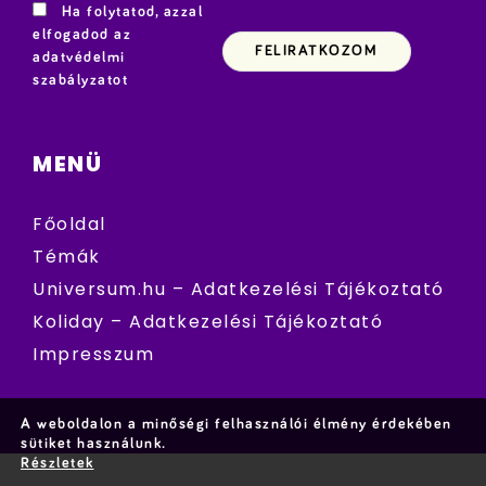
Ha folytatod, azzal
elfogadod az
adatvédelmi
szabályzatot
MENÜ
Főoldal
Témák
Universum.hu – Adatkezelési Tájékoztató
Koliday – Adatkezelési Tájékoztató
Impresszum
A weboldalon a minőségi felhasználói élmény érdekében
sütiket használunk.
Részletek