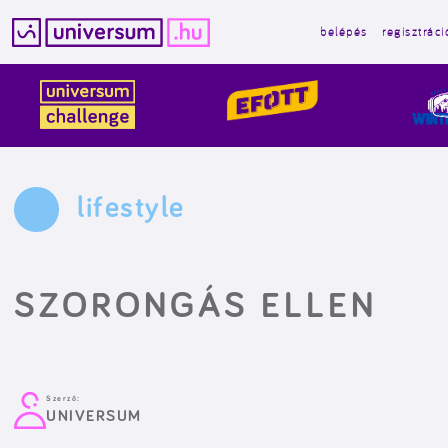
belépés
regisztráci
Kilépés
a
tartalomba
lifestyle
SZORONGÁS ELLEN
Szerző:
UNIVERSUM